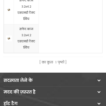
सफेद बटन
3.2x4.2
एसएमडी टैक्ट
स्विच
सफेद बटन
3.2x4.2
एसएमडी टैक्ट
स्विच
का कुल
1
पृष्ठों
सदस्यता लेने के
मदद की ज़रूरत है
हॉट टैग