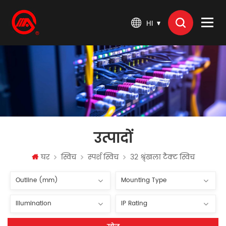
HI
उत्पादों
घर
स्विच
स्पर्श स्विच
32 श्रृंखला टैक्ट स्विच