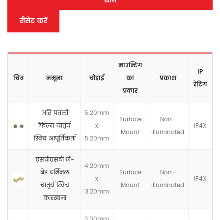
खोज
रीसेट करें
माउन्टिंग
IP
चित्र
नमूना
चौड़ाई
का
प्रकाश
रेटिंग
प्रकार
अति पतली
5.20mm
Surface
Non-
फिल्म चातुर्य
x
IP4X
Mount
llluminated
स्विच आपूर्तिकर्ता
5.20mm
एसपीएसटी जे-
4.20mm
बेंड टर्मिनल
Surface
Non-
x
IP4X
चातुर्य स्विच
Mount
llluminated
3.20mm
कारखाना
3.00mm