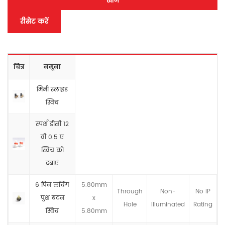
खोज
रीसेट करें
चित्र
नमूना
मिनी स्लाइड
स्विच
स्पर्श डीसी 12
वी 0.5 ए
स्विच को
दबाएं
6 पिन लचिंग
5.80mm
Through
Non-
No IP
पुश बटन
x
Hole
llluminated
Rating
स्विच
5.80mm