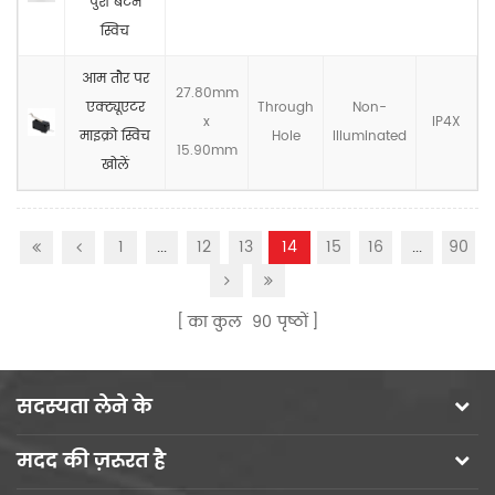
पुश बटन
स्विच
आम तौर पर
27.80mm
एक्ट्यूएटर
Through
Non-
x
IP4X
माइक्रो स्विच
Hole
llluminated
15.90mm
खोलें
1
...
12
13
14
15
16
...
90
का कुल
90
पृष्ठों
सदस्यता लेने के
मदद की ज़रूरत है