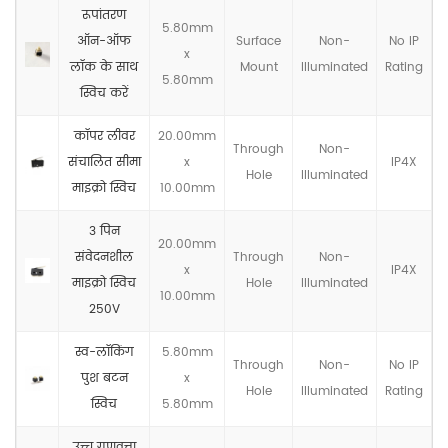
रूपांतरण
5.80mm
ऑन-ऑफ
Surface
Non-
No IP
x
लॉक के साथ
Mount
llluminated
Rating
5.80mm
स्विच करें
कॉपर लीवर
20.00mm
Through
Non-
संचालित सीमा
x
IP4X
Hole
llluminated
माइक्रो स्विच
10.00mm
3 पिन
20.00mm
संवेदनशील
Through
Non-
x
IP4X
माइक्रो स्विच
Hole
llluminated
10.00mm
250V
स्व-लॉकिंग
5.80mm
Through
Non-
No IP
पुश बटन
x
Hole
llluminated
Rating
स्विच
5.80mm
उच्च गुणवत्ता