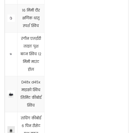
16 मिमी दौर
क्षणिक धातु
स्पर्श स्विच
रंगीन एलईडी
लाइट पुश
बटन स्विच 12
मिमी माउंट
होल
D48x d45x
माइक्रो स्विच
लिमिट कीबोर्ड
स्विच
लचिंग कीबोर्ड
6 पिन रीसेट