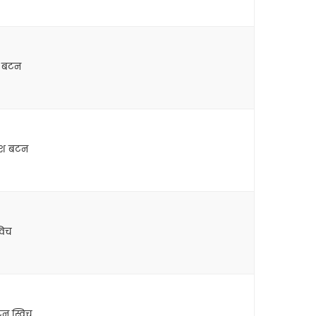
ुश बटन
पुश बटन
विच
टन स्विच