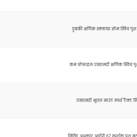
डुबकी क्षणिक स्क्वायर स्टेम स्विच प
कम प्रोफ़ाइल एसएमडी क्षणिक स्विच 
एसएमडी भूतल माउंट स्पर्श टैक्ट स्
निविड़ अंधकार आईपी 67 स्पर्शक पुश ब