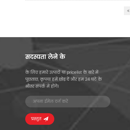
सदस्यता लेने के
के लिए हमारे उत्पादों या pricelist के बारे में
पूछताछ, कृपया हमें छोड़ दें और हम 24 घंटे के
भीतर संपर्क में होंगे।