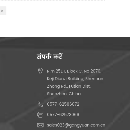
संपर्क करें
R.m 25D1, Block C, No 2070,
Keji Dianzi Building, Shennan
Zhong Rd., Futian Dist.,
Shenzhen, China
0577-62586072
0577-62573066
sales023@gangyuan.com.cn