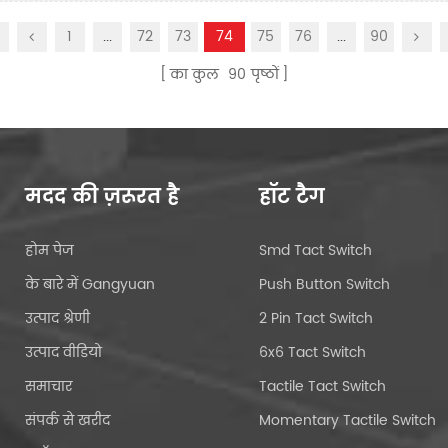
1
...
72
73
74
75
76
...
90
का कुल
90
पृष्ठों
मदद की ज़रूरत है
हॉट टैग
होम पेज
Smd Tact Switch
के बारे में Gangyuan
Push Button Switch
उत्पाद श्रेणी
2 Pin Tact Switch
उत्पाद वीडियो
6x6 Tact Switch
समाचार
Tactile Tact Switch
संपर्क से खरीद
Momentary Tactile Switch