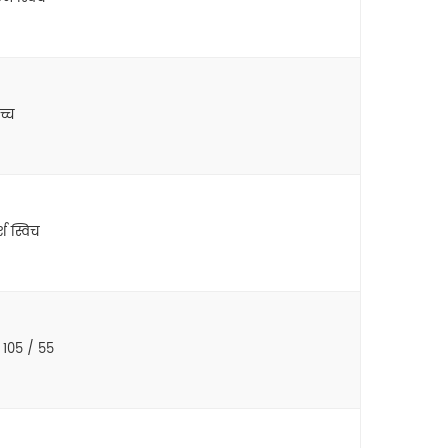
च्च
श स्विच
105 / 55