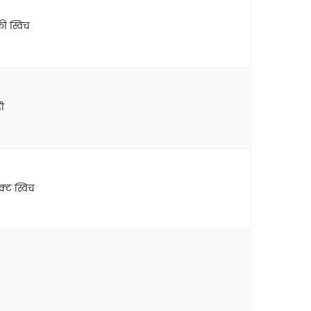
ी स्विच
ी
्ट स्विच