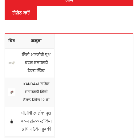
खोज
रीसेट करें
चित्र
नमूना
मिनी आरजीबी पुश
बटन एसएमडी
टैक्ट स्विच
KAN0441 सफेद
एसएमडी मिनी
टैक्ट स्विच 12 वी
पीसीबी स्पर्शक पुश
बटन सेल्फ लॉकिंग
6 पिन स्विच डुबकी