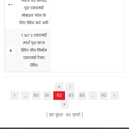
आईपी 65 स्लाइड
पुश एसएमडी
मोबाइल फोन के
लिए स्विच करें आदि
7.3x7.3 एसएमडी
स्पर्श पुश बटन
स्विच चीन निर्माता
एसएमडी टैक्ट
स्विच
1
...
80
81
82
83
84
...
90
का कुल
90
पृष्ठों