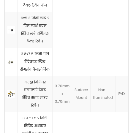
टैक्ट स्विच चीन
6x5.3 मिमी छोटे 2
पिन स्पर्श बटन
स्विच लंबे टर्मिनल
टैक्ट स्विच
3.8x7.5 मिमी गति
डिटेक्टर स्विच
सैमसंग पैनासोनिक
अल्ट्रा मिनीचर
3.70mm
एसएमडी टैक्ट
Surface
Non-
x
IP4X
स्विच सतह माउंट
Mount
llluminated
3.70mm
स्विच
3.9 * 1.55 मिमी
निविड़ अंधकार