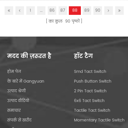
1
...
86
87
88
89
90
का कुल
90
पृष्ठों
मदद की ज़रूरत है
हॉट टैग
होम पेज
Smd Tact Switch
के बारे में Gangyuan
Push Button Switch
उत्पाद श्रेणी
2 Pin Tact Switch
उत्पाद वीडियो
6x6 Tact Switch
समाचार
Tactile Tact Switch
संपर्क से खरीद
Momentary Tactile Switch