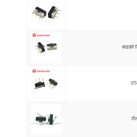
माइक्रो 
125
रोल