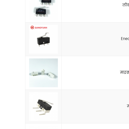
लीवर
Enec
माइक्
म