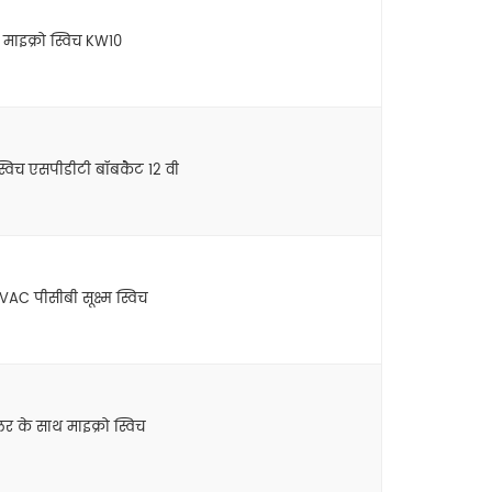
माइक्रो स्विच KW10
स्विच एसपीडीटी बॉबकैट 12 वी
VAC पीसीबी सूक्ष्म स्विच
र के साथ माइक्रो स्विच