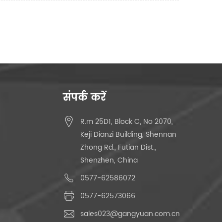
संपर्क करें
R.m 25D1, Block C, No 2070,
Keji Dianzi Building, Shennan
Zhong Rd., Futian Dist.,
Shenzhen, China
0577-62586072
0577-62573066
sales023@gangyuan.com.cn