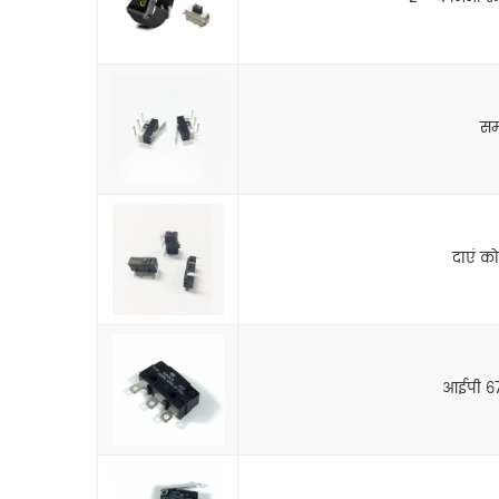
सम
दाएं को
आईपी 67 