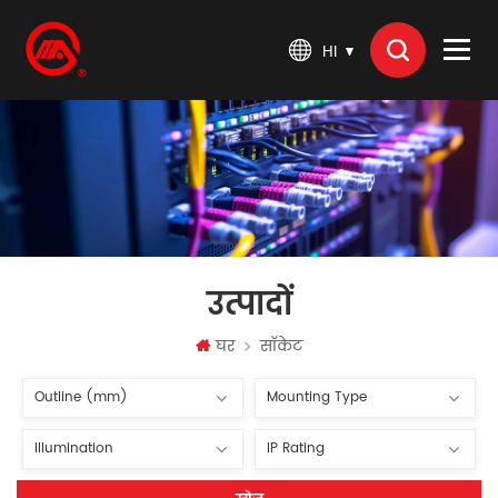
HI
उत्पादों
घर
सॉकेट