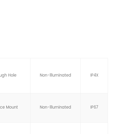
ugh Hole
Non-llluminated
IP4X
ace Mount
Non-llluminated
IP67