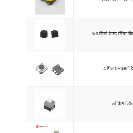
6x6 मिमी टैक्ट स्विच न
4 पिन एसएमडी टैक
लॉकिंग स्वि