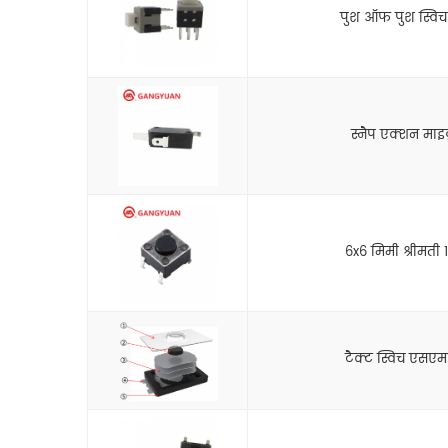
पुश ऑफ पुश स्विच 
स्नैप एक्शन माइक
6x6 मिमी श्रीमती 1
टैक्ट स्विच एसए