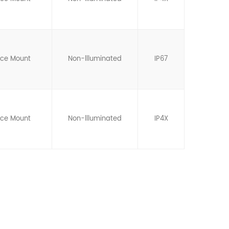
ace Mount
Non-llluminated
IP67
ace Mount
Non-llluminated
IP4X