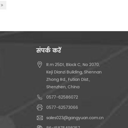
संपर्क करें
R.m 25D1, Block C, No 2070,
Keji Dianzi Building, Shennan
Zhong Rd., Futian Dist.,
Shenzhen, China
0577-62586072
0577-62573066
sales023@gangyuan.com.cn