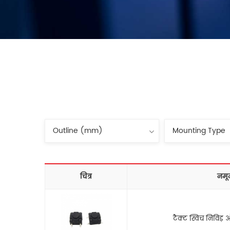
चित्र
नमू
टैक्ट स्विच निविड