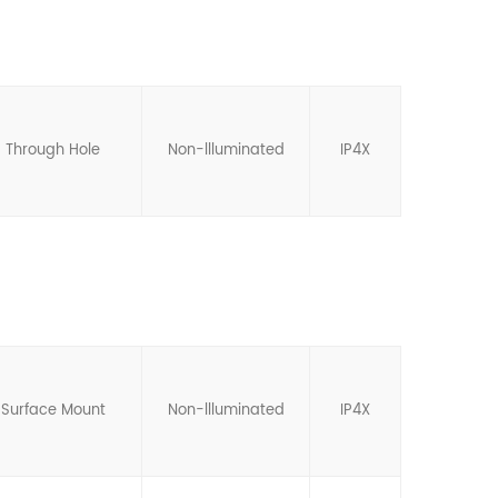
Through Hole
Non-llluminated
IP4X
Surface Mount
Non-llluminated
IP4X