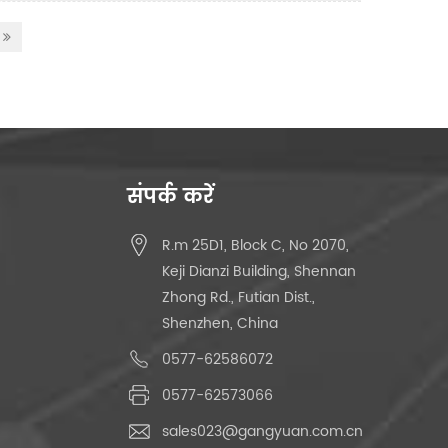
संपर्क करें
R.m 25D1, Block C, No 2070,
Keji Dianzi Building, Shennan
Zhong Rd., Futian Dist.,
Shenzhen, China
0577-62586072
0577-62573066
sales023@gangyuan.com.cn