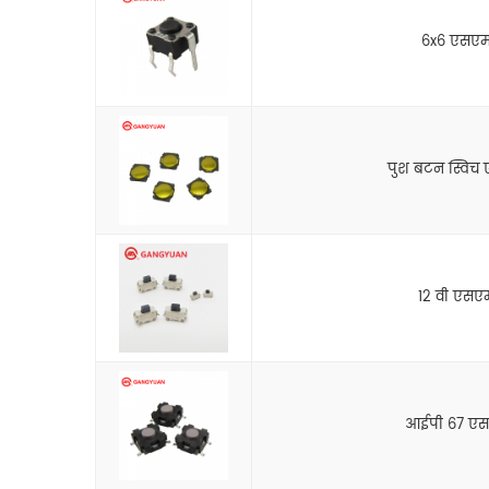
6x6 एसएमड
पुश बटन स्विच 
12 वी एसएम
आईपी 67 एसएम