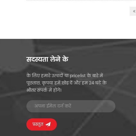
सदस्यता लेने के
के लिए हमारे उत्पादों या pricelist के बारे में
पूछताछ, कृपया हमें छोड़ दें और हम 24 घंटे के
भीतर संपर्क में होंगे।