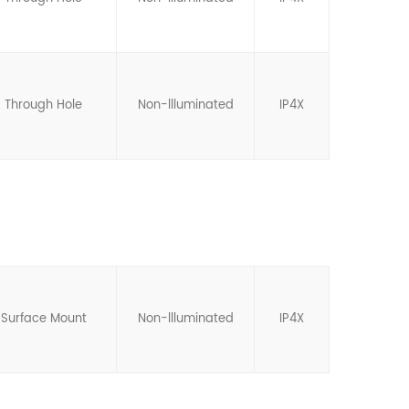
Through Hole
Non-llluminated
IP4X
Surface Mount
Non-llluminated
IP4X