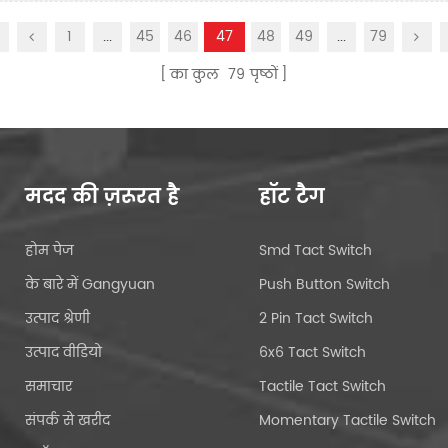
1
...
45
46
47
48
49
...
79
का कुल
79
पृष्ठों
मदद की ज़रूरत है
हॉट टैग
होम पेज
Smd Tact Switch
के बारे में Gangyuan
Push Button Switch
उत्पाद श्रेणी
2 Pin Tact Switch
उत्पाद वीडियो
6x6 Tact Switch
समाचार
Tactile Tact Switch
संपर्क से खरीद
Momentary Tactile Switch