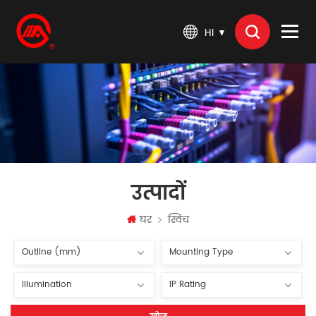
HI
उत्पादों
घर
स्विच