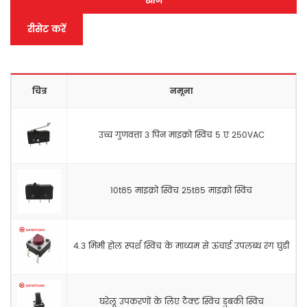
खोज
रीसेट करें
चित्र
नमूना
उच्च गुणवत्ता 3 पिन माइक्रो स्विच 5 ए 250VAC
10t85 माइक्रो स्विच 25t85 माइक्रो स्विच
4.3 मिमी होल स्पर्श स्विच के माध्यम से ऊंचाई उपलब्ध रंग घुंडी
घरेलू उपकरणों के लिए टैक्ट स्विच डुबकी स्विच