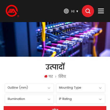
HI
उत्पादों
घर
स्विच