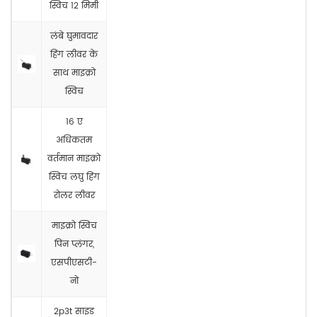
स्विच 12 मिमी
लंबे घुमावदार
हिंग लीवर के
साथ माइक्रो
स्विच
16 ए
अधिकतम
वर्तमान माइक्रो
स्विच लघु हिंग
रोलर लीवर
माइक्रो स्विच
पिन प्लंगर,
एसपीएसटी-
नो
2p3t साइड