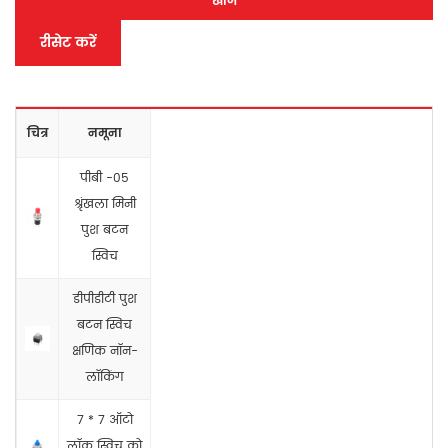
खोज
रीसेट करें
चित्र
नमूना
पीबी -05
श्रृंखला मिनी
पुश बटन
स्विच
डीपीडीटी पुश
बटन स्विच
क्षणिक नॉन-
लॉकिंग
7 * 7 ऑटो
लॉक स्विच को