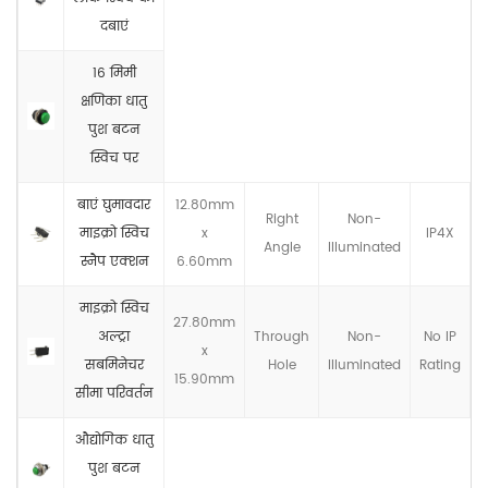
दबाएं
16 मिमी
क्षणिका धातु
पुश बटन
स्विच पर
बाएं घुमावदार
12.80mm
Right
Non-
माइक्रो स्विच
x
IP4X
Angle
llluminated
स्नैप एक्शन
6.60mm
माइक्रो स्विच
27.80mm
अल्ट्रा
Through
Non-
No IP
x
सबमिनेचर
Hole
llluminated
Rating
15.90mm
सीमा परिवर्तन
औद्योगिक धातु
पुश बटन