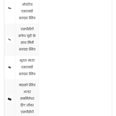
ऑपरेटेड
एसएमडी
स्लाइड स्विच
एसपीडीटी
सफेद घुंडी के
साथ मिनी
स्लाइड स्विच
भूतल माउंट
एसएमडी
स्लाइड स्विच
माइक्रो स्विच
अल्ट्रा
सबमिनेचर
हिंग लीवर
एसपीडीटी