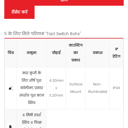
खोज
रीसेट करें
5 के लिए मिले परिणाम "Tact Switch Rohs"
माउन्टिंग
IP
चित्र
नमूना
चौड़ाई
का
प्रकाश
रेटिंग
प्रकार
कार कुंजी के
लिए शीर्ष पुश
4.20mm
Surface
Non-
कॉम्पैक्ट प्रकार
x
IP4X
Mount
llluminated
स्पर्शल पुश बटन
3.20mm
स्विच
6 मिमी स्पर्श
स्विच 4 पिन्स