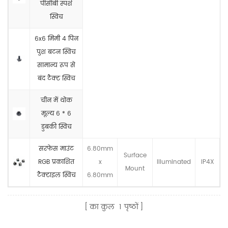
पीसीबी स्पर्श
स्विच
6x6 मिमी 4 पिन
पुश बटन स्विच
सामान्य रूप से
बंद टैक्ट स्विच
चीन में थोक
मूल्य 6 * 6
डुबकी स्विच
सरफेस माउंट
6.80mm
Surface
RGB प्रकाशित
x
llluminated
IP4X
Mount
टैक्टाइल स्विच
6.80mm
का कुल
1
पृष्ठों