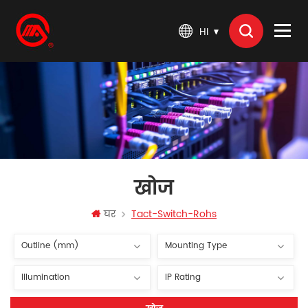
HI
खोज
घर
Tact-Switch-Rohs