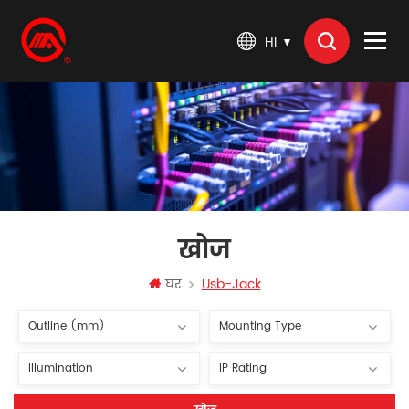
HI
खोज
घर
Usb-Jack