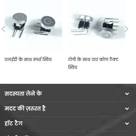
एलईडी के साथ स्पर्श स्विच
टोपी के साथ दाएं कोण टैक्ट
एल
स्विच
स्
सदस्यता लेने के
मदद की ज़रूरत है
हॉट टैग