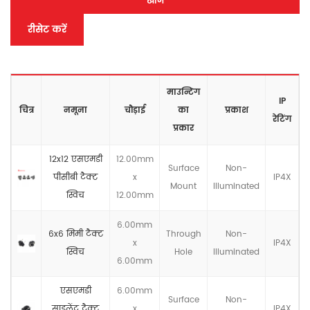
खोज
रीसेट करें
माउन्टिंग
IP
चित्र
नमूना
चौड़ाई
का
प्रकाश
रेटिंग
प्रकार
12x12 एसएमडी
12.00mm
Surface
Non-
पीसीबी टैक्ट
x
IP4X
Mount
llluminated
स्विच
12.00mm
6.00mm
6x6 मिमी टैक्ट
Through
Non-
x
IP4X
स्विच
Hole
llluminated
6.00mm
एसएमडी
6.00mm
Surface
Non-
साइलेंट टैक्ट
x
IP4X