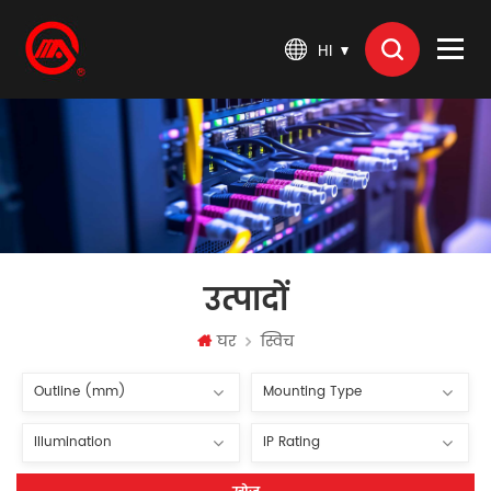
HI
उत्पादों
घर
स्विच