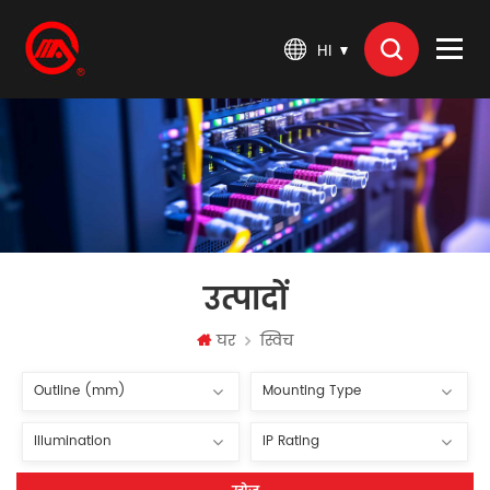
HI
उत्पादों
घर
स्विच