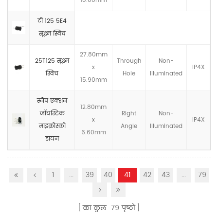
10.00mm
टी 125 5E4
सूक्ष्म स्विच
27.80mm
25T125 सूक्ष्म
Through
Non-
x
IP4X
स्विच
Hole
llluminated
15.90mm
स्नैप एक्शन
12.80mm
जॉयस्टिक
Right
Non-
x
IP4X
माइक्रोस्को
Angle
llluminated
6.60mm
डायन
1
...
39
40
41
42
43
...
79
का कुल
79
पृष्ठों