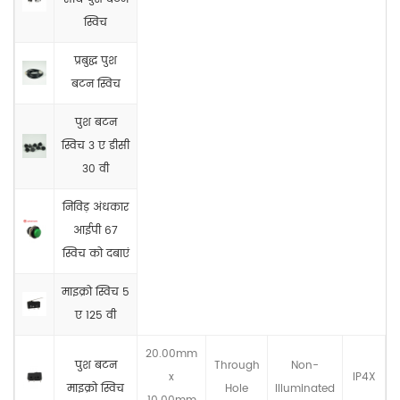
स्विच
प्रबुद्ध पुश
बटन स्विच
पुश बटन
स्विच 3 ए डीसी
30 वी
निविड़ अंधकार
आईपी 67
स्विच को दबाएं
माइक्रो स्विच 5
ए 125 वी
20.00mm
पुश बटन
Through
Non-
x
IP4X
माइक्रो स्विच
Hole
llluminated