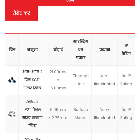
खोज
रीसेट करें
माउन्टिंग
IP
चित्र
नमूना
चौड़ाई
का
प्रकाश
रेटिंग
प्रकार
ऑन-ऑफ 2
21.00mm
Through
Non-
No IP
पिन KCD1
x
Hole
llluminated
Rating
रॉकर स्विच
15.00mm
एसएमडी
1P2T पैनल
6.65mm
Surface
Non-
No IP
माउंट स्लाइड
x 2.75mm
Mount
llluminated
Rating
स्विच
एकल पोल