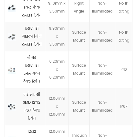
9.10mm x
Right
Non-
No IP
डबल फेंक
3.50mm
Angle
llluminated
Rating
स्लाइड स्विच
एसएमडी
9.90mm
Surface
Non-
No IP
माइक्रो मिनी
x
Mount
llluminated
Rating
स्लाइड स्विच
3.50mm
जे बेंड
6.20mm
एसएमडी
Surface
Non-
x
IP4X
लाल बटन
Mount
llluminated
6.20mm
टैक्ट स्विच
नई सामग्री
12.00mm
SMD 12*12
Surface
Non-
x
IP67
IP67 टैक्ट
Mount
llluminated
12.00mm
स्विच
12x12
12.00mm
Through
Non-