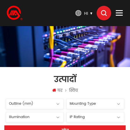
HI
उत्पादों
घर
स्विच