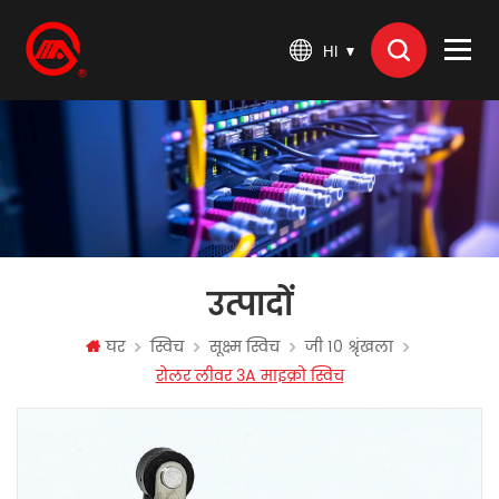
HI
उत्पादों
घर
स्विच
सूक्ष्म स्विच
जी 10 श्रृंखला
रोलर लीवर 3A माइक्रो स्विच