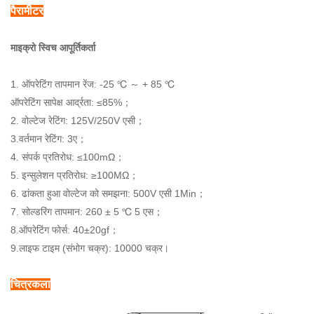
पैरामीटर
माइक्रो स्विच आपूर्तिकर्ता
1. ऑपरेटिंग तापमान रेंज: -25 ℃ ～ + 85 ℃
ऑपरेटिंग सापेक्ष आर्द्रता: ≤85%；
2. वोल्टेज रेटिंग: 125V/250V एसी；
3.वर्तमान रेटिंग: 3ए；
4. संपर्क प्रतिरोध: ≤100mΩ；
5. इन्सुलेशन प्रतिरोध: ≥100MΩ；
6. ढांकता हुआ वोल्टेज को समझना: 500V एसी 1Min；
7. सोल्डरिंग तापमान: 260 ± 5 ℃ 5 एस；
8.ऑपरेटिंग फोर्स: 40±20gf；
9.लाइफ टाइम (संभोग चक्र): 10000 चक्र।
चित्रकला