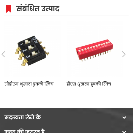
संबंधित उत्पाद
सीडीएम श्रृंखला डुबकी स्विच
डीएस श्रृंखला डुबकी स्विच
डी
डी
सदस्यता लेने के
मदद की ज़रूरत है