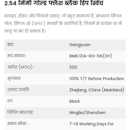
2.54 मिमी गोल्ड फ्लैश ब्लैक डिप स्विच
स्लाइड, रॉकर और पियानो प्रकार, जो बहुत सामान्य हैं, साधारण सिंगल
पोल, सिंगल थ्रो (SPST) संपर्कों के सरणियाँ हैं, जिनमें से प्रत्येक या तो
चालू या बंद हो सकता है।
ब्रांड:
Gangyuan
मद संख्या।:
BMIC01A-RG-5N(GY)
आदेश (MOQ):
500
भुगतान:
100% T/T Before Production
उत्पाद उत्पत्ति:
Zhejiang, China (Mainland)
रंग:
Black
शिपिंग बंदरगाह:
Ningbo/Shenzhen
समय सीमा：
7-14 Working Days For