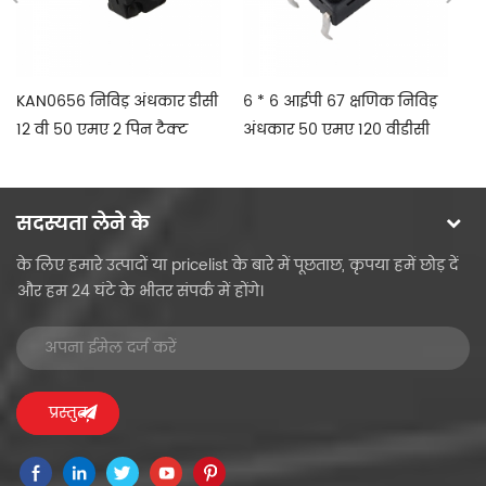
KAN0656 निविड़ अंधकार डीसी
6 * 6 आईपी 67 क्षणिक निविड़
12
12 वी 50 एमए 2 पिन टैक्ट
अंधकार 50 एमए 120 वीडीसी
क्
स्विच के साथ
एसएमडी टैक्ट स्विच
सदस्यता लेने के
के लिए हमारे उत्पादों या pricelist के बारे में पूछताछ, कृपया हमें छोड़ दें
और हम 24 घंटे के भीतर संपर्क में होंगे।