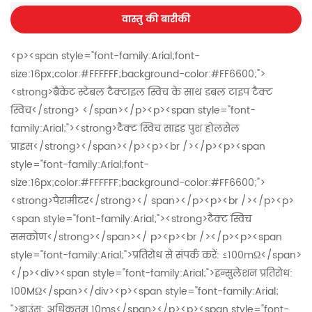
वास्तु की बारीकी
<p><span style="font-family:Arial;font-size:16px;color:#FFFFFF;background-color:#FF6600;"><strong>ब्रैकेट स्टेबल टैक्टाइल स्विच के साथ डबल टाइप टैक्ट स्विच</strong> </span></p><p><span style="font-family:Arial;"><strong>टैक्ट स्विच साइड पुश होलसेल प्राइस</strong></span></p><p><br /></p><p><span style="font-family:Arial;font-size:16px;color:#FFFFFF;background-color:#FF6600;"><strong>पैरामीटर</strong></ span></p><p><br /></p><p><span style="font-family:Arial;"><strong>टैक्ट स्विच समकोण</strong></span></ p><p><br /></p><p><span style="font-family:Arial;">प्रतिरोध से संपर्क करें: ≤100mΩ</span></p><div><span style="font-family:Arial;">इन्सुलेशन प्रतिरोध: 100MΩ</span></div><p><span style="font-family:Arial; ">बाउंस: अधिकतम 10ms</span></p><p><span style="font-family:Arial;">ऑपरेटिंग फोर्स: 160±50 gf</span></p><div><span style="font-family:Arial;">पूरी यात्रा: 0.2±0.1mm</span></div><p><span style="font-family:Arial;">Return Force: 20gf Min</span >> संचालन जीवन: 80,000 चक्र</span></p><p><br /></p><p><span style="font-family:Arial;font-size:16px;color:#FFFFFF;background-color:#FF6600;"><strong>आरेखण</strong></span></p><p><br /></p><p><img src="data : छवि/पीएनजी; बेस 64,iVBORw0KGgoAAAANSUhEUgAAAxcAAAMWCAYAAACDfHuZAAAgAElEQVR4nOzdd3jTVf//8WfSQWlpgVIoG8pQkDJkF6gyVZAhU8pespWhLJnKulW8AUVAKkuRIWWJBQSZUvaeskcLlBYKdO/8/uBLfvauICNt2vJ6XFcums/IeSXQkHfOOZ9jMJlMJkRERERERF6Q0doBREREREQka1BxISIiIiIiFqHiQkRERERELELFhYiIiIiIWISKCxERERERsQgVFyIiIiIiYhEqLkRERERExCJUXIiIiIiIiEWouBAREREREYtQcSEiIiIiIhah4kJERERERCxCxYWIiIiIiFiEigsREREREbEIFRciIiIiImIRKi5ERERERMQiVFyIiIiIiIhFqLgQERERERGLUHEhIiIiIiIWoeJCREREREQsQsWFiIiIiIhYhIoLERERERGxCBUXIiIiIiJiESouRERERETEIlRciIiIiIiIRai4EBERERERi1BxISIiIiIiFqHiQkRERERELELFhYiIiIiIWISKCxERERERsQgVFyIiIiIiYhEqLkRERERExCJUXIiIiIiIiEXYWjuAiIiIiKSN33//nc2bN+Pm5kZgYCCTJk3C1dX1H4+dP38+Z86coWTJkvTv3z+dk0pWoZ4LERERkSzo9u3bdOnShRs3bhAeHs6xY8do0aIFUVFRqY49ceIEH3/8McHBwYwaNYpDhw5ZIbFkBQaTyWSydggRERERsayKFStSr149ZsyYAUBycjIdOnTgwoULHD58OMWx7u7ufPnll3Tt2hU/Pz/69u3LnTt3rBFbMjn1XIiIiIhkUR06dDD/bDQaGTRoEElJSamOi4yMpHXr1gC0atWKu3fvpltGyVpUXIiIiIhkQREREWzfvj3FtpUrVxIdHZ3qWIPB8MT7Ik9LE7pFREREsqANGzbg5eVFaGgonp6e+Pn58ddff7F7925rR5MsTMWFiIiISBZUsmRJnJyc2LZtG3fu3OHQoUM0aNCA/PnzWzuaZGEaFiUiIiKSBY0aNYqyZcty+PBhFi1axPnz5zl8+DATJ060djTJwlRciIiIiGRBq1atYvDgweb5Ey4uLkyZMoWFCxdaOZlkZSouREREJFOJjIykXr161o6R4ZlMJpKTk1NsS0pKMhcbW7Zs4fjx4wAkJCQQEREB8I/rYEhq/v7+TJgwwdoxMhwVFyIiIpKpREdHc/r0aWvHyPDat2/P+PHjiY2NBeDSpUsMGTKE3r17A7B27Vrz5O733nuPgQMHkpycTN++fWnatKnVcmcWN2/e5MaNG9aOkeFoQreIiIhIFjR16lT27NmDq6srdnZ2JCQk8OWXXzJw4EAAcuXKhaurKwCLFy+mTJkyODk54ebmxrlz56wZXTIxrdAtIiIimUpISAilS5dm0KBBXLhwgZ07d3Lr1i127txp7WgZTnJysnldC6PRiKOjo3nfo4+Aj4ZJJSYmEhMTg4ODA3Z2dukfNoP79ttv2bRpE7Vq1aJixYqcPXuWnDlzsmTJEmtHy1BUXIiIiEimcuvWLQoWLJhqu7e3txXSyMti9+7d/O/H5nr16rFt2zYrJcqYNCxKREREMhUbGxvy5s1LcHAwgYGBnDp1Cnt7exo1amTtaJKFLViwAJPJRPXq1SldujQ//fQTBw4csHasDEfFhYiIiGRKRqORYsWKUaxYMWtHkZdAjx49rB0hU9DVokRERERExCJUXIiIiIiIiEWouBAREREREYtQcSEiIiIiIhah4kJERERERCxCxYWIiIiIiFiEigsREREREbEIFRciIiIiImIRKi5ERERERMQiVFyIiIiIiIhFqLgQERERERGLUHEhIiIiIiIWoeJCREREREQsQsWFiIiIiIhYhIoLERERERGxCBUXIi+p5ORkKlasSMGCBVPccubMyfDhw1Mdf/v2bdzd3SlQoAD58uWjbNmyREZGpjpu27ZtTJs2LdX2yMhIihUrRr58+ShatOg/ngswZ84cXFxcKFiwILly5WLSpEkv/mRF5LHu3bvHe++9x+DBg+ncuTMLFix47LEzZsygW7duDB48mHbt2rFt27Z0TJo5ff755xw/fvyJx9y4cYPmzZszevRo4uLi0imZSNpQcSHykjIajezYsYNDhw6Zb/v27cPR0ZF27dqlODYxMREfHx+6du3K4cOHOXLkCNWqVaNJkyZERUWlOPby5cv89ddfKbaZTCa6devGG2+8wdGjR6lbty5dunTBZDKlOO7MmTOMGzeONWvWcOjQIdavX8/06dPZsWNH2rwIIi+55ORkOnXqRGRkJMWLF8fNzY2RI0cSFhaW6tigoCA+++wzChQoQPHixbG3t2fw4MEkJiZaIXnmcPnyZSZNmsSRI0cee0x0dDQtW7bEZDJRqFAh7Ozs0jGhiOXZWjuAiFhP7ty5yZ07t/n+unXr8PDwoGrVqimOu3PnDmXKlGHq1KnY2NgAsHDhQipUqMD333/P0KFDn9jOxYsX2bJlC8HBwWTPnp3vv/+eAgUKcP78eV599VXzcUePHmX27Nk0aNAAgIIFC9K7d29GjhzJvn37LPW0ReT/TJ48mcjISP744w/zh9q4uDg6dOjApk2bUhzbunVrPvzwQz7//HPg4ZcG9erVY9CgQXz33Xfpnj0z+OSTTyhZsiSurq7/uD8pKYlOnTrxyiuv8NNPP2EwGNI5oYjlqbgQEbO5c+fSt2/fVNvz58/P7NmzU2yzsbHB3d2d7NmzAzBr1ixCQ0M5cuQIQUFBjB8/Hnt7ewYNGoSNjQ158uQxH5s9e3bc3NzMhcojHTt2TNV2wYIFcXZ2ttRTFJG/qV+/Pv369UvxbXn37t1p06ZNqmPPnz/PypUrzfcNBgMdO3Zk6dKl6ZI1s9m6dStHjx6lXLlyjz1m0KBB3Lt3j2XLlqmwkCxDw6JEBIArV65w8OBB2rZt+1THL1u2jBMnTlC9enXgYbFhNBoxGAwYDAaMRiPJyckYjc//NhMVFcWsWbOoUaPGcz+GiDxe7dq1cXNzS7EtMDCQ+Pj4VMcmJSURHBycYtv169cfO3/qZZaYmMigQYP4+uuvU32J8sj169dZvHgxq1evJlu2bOmcUCTtqOdCRADw9fWlS5cu5t6Fx1m8eDGTJk3i2rVr7N+/n9dffx2Afv36AfDDDz+wb98+xo8f/1w5li5dyogRI8ibNy/BwcHUqFGDiRMnPtdjicjTu3/ /PleuXGHIkCF89dVXqfZPnDiRbt26sWLFCpydnblw4QKzZ89m7dq1Vkibsc2dOxd3d3datmzJ4sWL//EYk8mEra0t8+bNM28LDAxk4sSJKYarimQ2Ki5EhPj4eBYsWPBUE6dbt27NK6+8wtixY5k0aRIrVqzA1tYybyUXL15k8ODBfPnll1SoUIGYmBiqVq2q4QIi6WDSpEn4+vqSPXt22rdvn2p/7969GTt2LG+++SYuLi7cvn2b8uXL4+3tbYW0Gdfdu3f5/PPP2bZt2xPfu5KSkjCZTCkmz+/fv59+/fppmJRkahoWJSKsXbuWsmXLUqZMmX89NkeOHHh5eeHv78/x48dTTeQsVqwYnp6ez5Wjf//+vPvuu3Tr1o3KlStTu3ZtDRcQSSfTpk0jLCyMcuXK8cEHH6Ta3759e95++23u3r3L1atXuX37Nvfu3WPy5MlWSJtx9ejRAxsbG/r06UPt2rX5888/GTlyJMuWLUtxnK2tLS4uLnzxxRfm286dO9m/f796ayVTU8+FyFPau3cvXl5e1o6RJh43kfvvcyZMJlOKb9KyZctG9erVzeO1IyMjiY+Pp0qVKlSpUoWwsDBsbGzImTOn+fy/+/v9R+0UL1481ZWqsqKQkBAiIiIoWbKktaOIpGBjY8OECRPw8fFJtW/Hjh0cPnzY/D7g4uLChx9+yC+// MLo0aPTO2qq95SMYsaMGVy/ft3coztixAiaNm1qvgre/76v/p2joyMtWrRI38DP4EXn0cnLQf9CRJ5S7dq1SU5OtnYMi/vrr784ffo0LVu2TLXP29ubGzducOvWLV555RXu3r1r3hcSEsLWrVuJiYkBoEGDBpQqVSrF7ZVXXiE0NJRs2bIREhLC1atXAczfembLlo3Tp0/TrFmz9HmyGcSyZcv45ptvrB1DMpARI0ZY5cPynDlz2LNnT4ptERER5vc6f39/83BJk8lk/n1/JDIykoSEhPQJ+zd37txJ8X6UkXh4ePDmm29Su3ZtateuTZ48eShbtiz58uUD4P333+fAgQM4ODhw9+5dDh48aD43OTmZ7du3c+/ePWvFf6zw8HAqVqxo7RiSCajnQuQlN2/ePHr06IG9vX2qfcHBwcTGxlKyZEnee+89GjduzIABA4iOjmbGjBn07t2bXr16AQ/HCj/J5MmTeeeddxg6dCjTp0/n888/p0iRIgQEBHD//n0AHjx4wN69e1MNhapZs2aK9TBEsppp06YxZcqUx15ZKK2UKlWK9957j7Vr11K5cmWioqIYNmwYgwYNAmDnzp24ublRt25d+vXrR58+ffj999+xs7MjKCiIb775xiprXNy5cyfD9lz8mzt37hAVFUW+fPlYsWIFjRs3ZujQoRQqVIiNGzfi4uLCl19+ae2YqcTFxaW6WpjIP1FxIfKMEhISuHTpEn/88QcdO3bM9Ff1qFq1KvXq1fvHfcOGDaNQoUIATJ06laZNm7Jt2zZiYmKoU6eOeTGtpzFo0CACAgLYunUrr732GkOGDAGgdOnSDBgwAICKFSty4MABtm3bluJcFxeXTF1cREZGsnPnTsqVK0exYsWsHUfErFGjRsybN4+GDRuSnJxMUlISDRs2ZPjw4QAULlzYPPRx6tSpVK9enTx58mA0GklKSmLQoEG0bt3amk/B7H+HbmYUHTt2TDHcs0ePHpQvXx6AZs2aMXbsWDZv3oybmxs3b95kyZIlGWaV7oz6mkrGZjBl1tJfJJ390xts1apV9WFR/tW1a9c4dOhQim0tWrTQJTzFzGg0cuLECc6fP8/p06eZPHkyO3fu1Bov/yc5OZmePXtSqFAhKlasSExMDF27dqV58+aEhoZy6NAhEhIS+OWXX6wdNcs4ceIEkyZNwsPDAw8PD+zs7NizZw/h4eHWjpZh+Pr6cuDAAXx9fa0dJUNRz4XIM2jdujURERFcuHCBK1eu0KZNG03KlX/1yy+/cOjQIcqUKUOJEiW4ceMGefPmtXYsyUBMJpP52+xHatasqW+N/8/jvgf99ddfzT8bjUYVFxZ09uxZ4OECq1euXAHIMD0qkrGpuBB5SgaDgV9++UVXypBn1qZNmxT3Z86cyeXLl62URjIig8HAsWPHOH/+PKdOneLo0aPMmjXLPCzxZZecnIydnR0jRoygUqVKxMbG0r17d0wmE1FRUeYPwi/D1ebSS3BwML/++isNGjSgePHihIWF8dprr1k7lmQCKi5ERESszGAwUK5cOSpUqJCqGJWHvRJ/773YtWuX+WcnJycVFWkgf/789O7d29oxJBPSV7AiIiIiImIRKi5ERERERMQiVFyIiIiIiIhFqLgQERERERGLUHEhIiIiIiIWoeJCREREMr1hw4YRFBSUYltgYKB5tXERSR8qLkRERCTT27JlC3fu3EmxLTAwkN27d1spkcjLScWFiIiIiIhYhIoLERERERGxCBUXIiIiIiJiEbbWDiAiIiLyoiIjI1m5ciX79u0zb7t06RIRERFWTCXy8lFxISIiIplefHw8586d4+7du+ZtwcHBxMbGWjGVyMtHxYWIiIhkeq6urowZM4ZKlSqZt+3Zs4dPPvnEiqlEXj6acyEiIiIiIhah4kJERMTKkpOTSU5OtnYMkVRiY2OpXr26tWNIJqLiQkREJAMwmUzWjiCSSkJCAmfPnrV2DMlEVFyIiIhIptetWzc8PDxSbPPw8KBbt25WSiTyctKEbhERkQxg6NCh3L9/nxMnTnDy5EnGjBmDt7e3tWNlSCdPngRg8+bN5m2vvfYa+/fvT3Vs8eLFUxwnT3b27FkGDx5MxYoVqVChAk5OTiQmJlo7lmQiKi5EREQygO+++y7FfX9//3/8sCxw7949AKZNm2blJFnP9evXATh+/DjHjx8HwGAwWDOSZDIqLkRERDKAuLg4YmNj+euvv7hw4QKtW7fGwcHB2rEypF27dvHmm2+qRyINBAYGMn/+fJo2bUqZMmUwmUwULFjQ2rEkE1FxISIikkG4uLhQvXp1XZ1HrKZIkSJMmDDBfF8rnMuz0oRuEbGYhIQE2rZta+0YIiIiYiUqLkTEYuLi4ti4caO1Y4iIiIiVqLgQeUq5cuWydgTJIuzs7HB0dLR2DJFMy8nJydoRROQxNOdCXkhSUhJff/01CQkJAISEhODg4ICLi0uatnv8+HHz1UISExOJiooiZ86cadZegQIF8PHxYerUqWnWRlYQFxdHfHw8kydPtnaUDO3evXtUqVLF2jFEMq3XX3+dDh066L0mDUVFRREWFkbJkiW1wKM8ExUX8kISExNJSEggOjoagG+++YacOXMyYMCANG03JibG3Obly5cJDg6mVq1aadZeREQEP/30E6NGjdIl+Z4gPj4ewPx3I//s+PHjBAUF4ePjY+0oIplSSEgI69ato3jx4taOkmVFRUURHR3N9u3biYmJITg42NqRJJMwmFSOigUZDAZy5cpl7lVID127duXHH38kOTk5TT/4G41GEhMTMRo1mvBx4uPj6dChA35+ftaOkqHNnDmTy5cvM3PmTGtHkQzCYDAQFxeHvb29taNkCiEhIXh6ehISEmLtKFleREQEbm5uFCtWjLt373L37l1rR8owfH19OXDgAL6+vtaOkqHoU5JYTHJyMkC6r+R58eJFAG7evJmu7UpqycnJHD582NoxRETEguzt7SlXrpxW6panouJCLCYoKAiAyMjIdB0Ws3fv3hR/ivUYjUZee+01a8cQEREL6969O0WLFrV2DMkEVFyIxeTMmRNPT0/s7Oyws7NLt3bbtWtHtmzZcHd3T7c25Z8lJydz6dIla8cQERELq1y5MlevXrV2DMkENKFbLCZnzpy8/fbbdO3aNV2Li06dOhEZGYm3t3e6tSn/LDEx0dyDJSIiWUe2bNlwcHCwdgzJBNRzISIiIiIiFqHiQkRERERELELFhYiIiIiIWISKCxGxGFtbW0qVKmXtGCIiImIlKi5ExGKMRiOurq7WjiEikildvXoVb29vHBwcyJ49O87Ozk+8OTo64uDgQOXKlTl58qS144sAulqUiFhQcnKyFjMUEXkO0dHRvP322/Tq1Ytff/0VGxsbDAbDv56XnJzM6tWreeedd7h69Wq6Xq1R5J+ouBARizEajZQsWdLaMUREMp158+ZRrlw5hg0b9szndu/enblz57J9+3beeuutNEgn8vQ0LEpELCY+Pp6dO3daO4aISKazf/9+HB0dn/v8SpUq8d///teCiUSej4oLkXR269YtBg4cSP78+cmdOzeurq54eHgwc+ZMYmJirB1PgEuXLvHxxx9TuHBhXF1dcXV1pVSpUkybNo379+9bO56IZEGlS5d+oZ7fKlWqUKRIEQsmEnk+Ki5E0snNmzdp1aoVHh4eLFiwgPz589OyZUveeustEhISGDt2LPny5WPEiBEkJCRYO+5L6d69e3Ts2JEKFSowf/ 58smfPTpMmTWjevDlGo5Fx48ZRqFAhJk6cSHJysrXjikgWYjAYMBpf7GPZ08zREElrmnMhkg7u3r1L9erVuXv3Lj4+PowcOZJXX33VvN9kMrFjxw7Gjh3LrFmzOHPmDGvXrsXGxsaKqV8u586dw9vbmwcPHtCqVSuGDBlCtWrVUvxnfezYMcaNG8fEiRPx9/dn27ZtLzSMQUQks4iIiCA2NtbaMSQTUM+FSBozmUw0a9aMsLAwduzYwcKFC1MUFvDw26Z69eqxe/duJk6cyB9//IGPj0+m+3bc3t6eFi1aWDvGM4uJieHdd98lOjqaI0eOsGzZMqpXr57qW8BKlSrx66+/snr1ao4dO0aXLl2slFhEJH3t2rWL+vXrWzuGZAIqLkTS2JQpUzh48CBr166lRo0a/3r80KFDGTx4MJs2beKHH35Ih4SWk5SUlCkndE+dOpXQ0FCmT59OuXLl/vX4pk2b8sUXX/Dbb78REBCQDglFRKzHZDLx008/0a5dO2tHkUxAxYVIGrp+/TqTJk2iS5cuz3R5wEmTJlGkSBHGjx+fhuksz8bGhho1ahAXF5dpJj7Hx8fz3//+l2rVqtGrV6+nPq9///44OjoycuTINEwnImJ9CQkJhISE0LZtW2tHkUxAcy5E0tDu3btxcnKiY8eOz3SejY0N48aNo1OnTty+fRt3d/c0Svh8AgMD2bhxI0FBQYSEhJhvwcHBXL58GWdnZ+zt7cmbNy9eXl7UqlULLy8vKlSokOEWeDp9 +jQJCQlMmDDhmSZD2tnZ0b9/f6ZNm0ZgYKCu0iIimd7atWtZu3Yte/fuxdnZmYiICEwmE/Hx8axevRp7e3trR5RMQMWFSBo6e/YsERERVKpU6ZNm0ZgYKCu0iImd7atWtZu3trR5RMQMWFSBo6e/YsERERVKpU6ZNm0SL58+ciXLx+Ojo54e3sTFRUFwPnz59mzZw979+5l7ty5XLt2jSpVquDl5UWrVq2oVq2alZ8VHDx4kISEBGrXrv3M5/r4+PDNN9+wYcMG+vTpkwbpRF5uCQkJhIeHEx4ezoMHD8x/BgYGEh8fb+14WUZcXBx16tTh0KFDjB07lqZNm5InTx4ePHiAvb