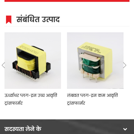
संबंधित उत्पाद
ऊर्ध्वाधर प्लग-इन उच्च आवृत्ति
लंबवत प्लग-इन कम आवृत्ति
लं
ट्रांसफार्मर
ट्रांसफार्मर
सदस्यता लेने के