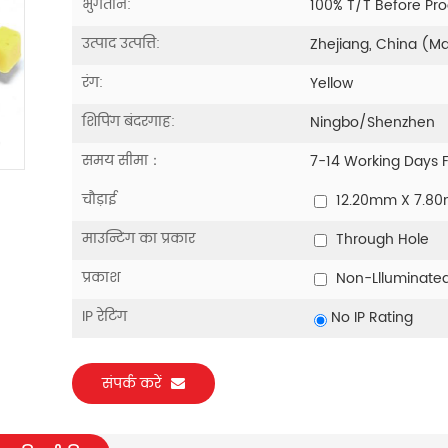
भुगतान:
100% T/T Before Pr
उत्पाद उत्पत्ति:
Zhejiang, China (M
रंग:
Yellow
शिपिंग बंदरगाह:
Ningbo/Shenzhen
समय सीमा：
7-14 Working Days 
चौड़ाई
12.20mm X 7.8
माउन्टिंग का प्रकार
Through Hole
प्रकाश
Non-Llluminate
IP रेटिंग
No IP Rating
संपर्क करें