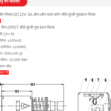
्तु की बारीकी
िंग स्विच DC12V 3A ऑन-ऑन दायां कोण सीधे कुंजी पुशबटन स्विच
श
 पिन DPDT सीधे कुंजी पुश बटन स्विच
डीसी 12V 3A
्रतिरोध: ≤100mΩ
न प्रतिरोध: ≥100MΩ
बल: 500±100 gf
 जीवन: 10,000 चक्र
सेल्फ लॉक
रूप में