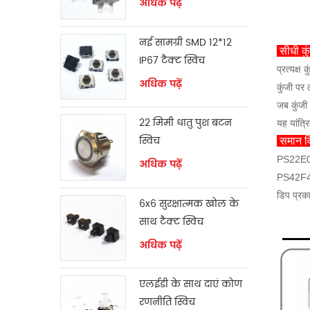
अधिक पढ़ें
नई सामग्री SMD 12*12
सीधी कु
IP67 टैक्ट स्विच
प्रत्यक्ष
अधिक पढ़ें
कुंजी पर 
जब कुंजी 
22 मिमी धातु पुश बटन
यह यांत्र
स्विच
समान व
PS22E05 
अधिक पढ़ें
PS42F42 
डिप प्रक
6x6 सुरक्षात्मक खोल के
साथ टैक्ट स्विच
अधिक पढ़ें
एलईडी के साथ दाएं कोण
रणनीति स्विच