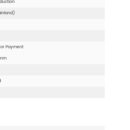
oduction
ainland)
For Payment
0mm
d