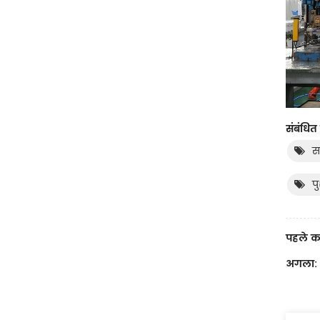
संबंधित 
स
प
पहले क
अगला: