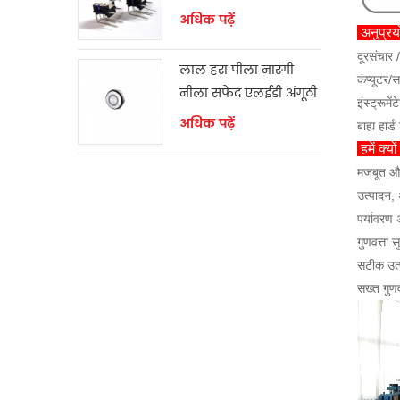
अधिक पढ़ें
अनुप्र
दूरसंचार /
लाल हरा पीला नारंगी
कंप्यूटर/
नीला सफेद एलईडी अंगूठी
इंस्ट्रू
क्षणिक स्विच
अधिक पढ़ें
बाह्य हार
हमें क्यों
मजबूत और
उत्पादन, 
पर्यावरण 
गुणवत्ता 
सटीक उत्
सख्त गुणव