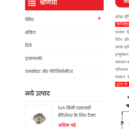
श्रेणियाँ
वास
थोक लैच
स्विच
विनिर्दे
सॉकेट
6
प्रकार:
रेटिंग: 
रिले
संपर्क प
इन्सुलेश
ट्रांसफार्मर
संचालन 
परिचालन
एनकोडर और पोटेंशियोमीटर
फंक्शन: 
ढांच के 
नये उत्पाद
5x5 मिमी एसएमडी
वेंटिलेटर के लिए टैक्ट
स्विच
अधिक पढ़ें