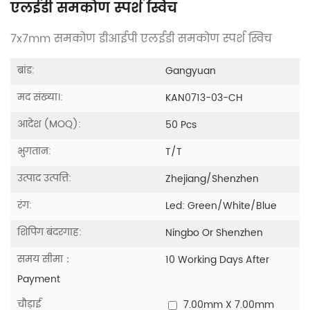
एलईडी समकोण स्पर्श स्विच
7x7mm समकोण डीआईपी एलईडी समकोण स्पर्श स्विच
ब्रांड:
Gangyuan
मद संख्या।:
KAN0713-03-CH
आदेश (MOQ):
50 Pcs
भुगतान:
T/T
उत्पाद उत्पत्ति:
Zhejiang/shenzhen
रंग:
Led: Green/white/blue
शिपिंग बंदरगाह:
Ningbo Or Shenzhen
समय सीमा：
10 Working Days After
Payment
चौड़ाई
7.00mm X 7.00mm