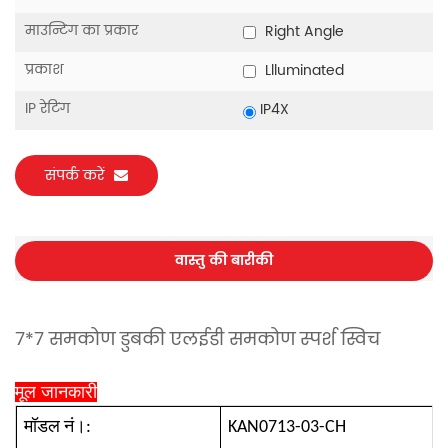
माउन्टिंग का प्रकार
Right Angle
प्रकाश
Llluminated
IP रेटिंग
IP4X
संपर्क करें
वास्तु की बारीकी
7*7 समकोण डुबकी एलईडी समकोण स्पर्श स्विच
मूल जानकारी
मॉडल नं।:
KAN0713-03-CH