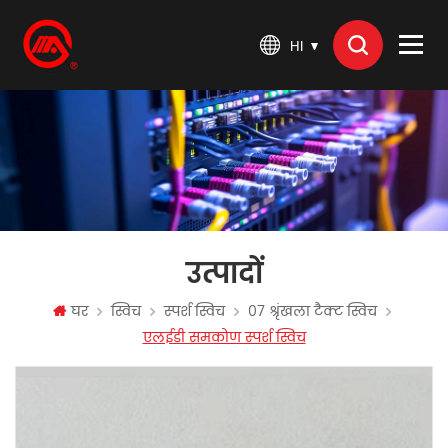
HI
उत्पादों
घर
स्विच
स्पर्श स्विच
07 श्रृंखला टैक्ट स्विच
एलईडी समकोण स्पर्श स्विच