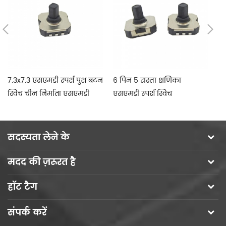
7.3x7.3 एसएमडी स्पर्श पुश बटन
6 पिन 5 रास्ता क्षणिका
6x
स्विच चीन निर्माता एसएमडी
एसएमडी स्पर्श स्विच
बं
टैक्ट स्विच
सदस्यता लेने के
मदद की ज़रूरत है
हॉट टैग
संपर्क करें