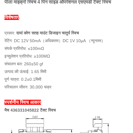
पीला माइक्रो स्विच 4 पिन साइड ऑपरेशनल एसएमडी टैक्ट स्विच
विशेषताएँ
प्रकार:
दायां कोण सतह माउंट डिजाइन चातुर्य स्विच
रेटिंग: DC 12V 50mA（अधिकतम）DC 1V 10μA （न्यूनतम）
संपर्क प्रतिरोध: ≤100mΩ
इन्सुलेशन प्रतिरोध: ≥100MΩ
संचालन बल: 260±50 gf
उत्पाद की ऊंचाई: 1.65 मिमी
पूर्ण यात्रा: 0.2±0.1मिमी
परिचालन जीवन: 30,000 चक्र
स्पर्शनीय स्विच आकार
मैच 436331045822 टैक्ट स्विच