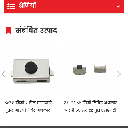
श्रेणियाँ
संबंधित उत्पाद
6x3.8 मिमी 2 पिन एसएमडी
3.9 * 1.55 मिमी निविड़ अंधकार
K
भूतल माउंट निविड़ अंधकार
आईपी 65 स्लाइड पुश एसएमडी
टै
रणनीति स्विच
मोबाइल फोन के लिए स्विच करें
आदि