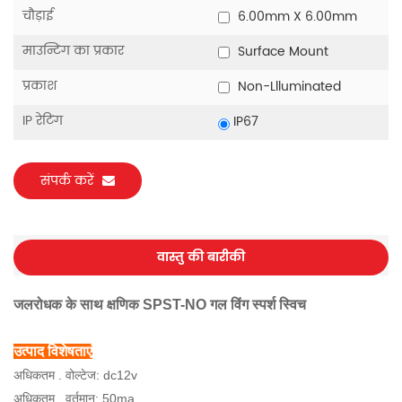
चौड़ाई
6.00mm X 6.00mm
माउन्टिंग का प्रकार
Surface Mount
प्रकाश
Non-Llluminated
IP रेटिंग
IP67
संपर्क करें
वास्तु की बारीकी
जलरोधक के साथ क्षणिक SPST-NO गल विंग स्पर्श स्विच
उत्पाद विशेषताएं
अधिकतम . वोल्टेज: dc12v
अधिकतम . वर्तमान: 50ma