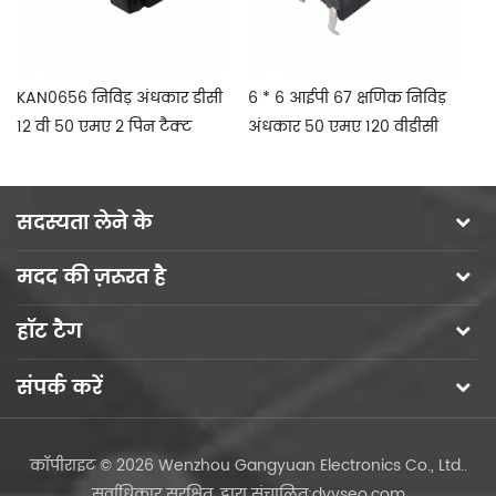
KAN0656 निविड़ अंधकार डीसी
6 * 6 आईपी 67 क्षणिक निविड़
12
12 वी 50 एमए 2 पिन टैक्ट
अंधकार 50 एमए 120 वीडीसी
क्
स्विच के साथ
एसएमडी टैक्ट स्विच
सदस्यता लेने के
मदद की ज़रूरत है
हॉट टैग
संपर्क करें
कॉपीराइट © 2026 Wenzhou Gangyuan Electronics Co., Ltd..
सर्वाधिकार सुरक्षित.
द्वारा संचालित:
dyyseo.com