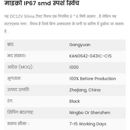
माइक्रो IP67 smd स्पर्श स्विच
यह DC12V 50ma टैक्ट स्विच एक नियमित 6 * 6 मिमी आकार , है लेकिन यह
वाटरप्रूफ स्तर . स्विच है जिसे बिना असफलता के पानी या बारिश में डुबोया जा सकता
है .
ब्रांड:
Gangyuan
मद संख्या।:
KAN0642-0431C-C15
आदेश (MOQ):
1000
भुगतान:
100% Before Production
उत्पाद उत्पत्ति:
Zhejiang, China
रंग:
Black
शिपिंग बंदरगाह:
Ningbo Or Shenzhen
समय सीमा：
7~15 Working Days