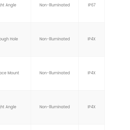
ght Angle
Non-llluminated
IP67
ough Hole
Non-llluminated
IP4X
face Mount
Non-llluminated
IP4X
ght Angle
Non-llluminated
IP4X