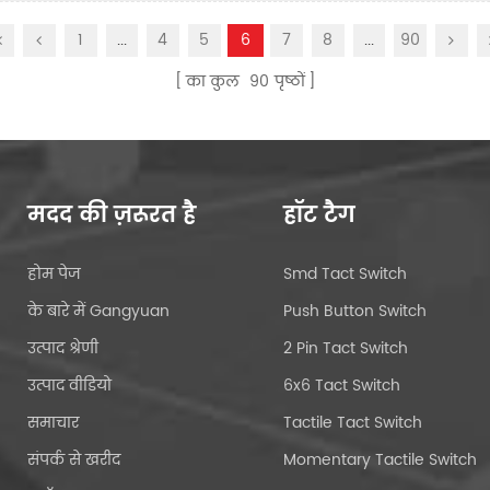
1
...
4
5
6
7
8
...
90
का कुल
90
पृष्ठों
मदद की ज़रूरत है
हॉट टैग
होम पेज
Smd Tact Switch
के बारे में Gangyuan
Push Button Switch
उत्पाद श्रेणी
2 Pin Tact Switch
उत्पाद वीडियो
6x6 Tact Switch
समाचार
Tactile Tact Switch
संपर्क से खरीद
Momentary Tactile Switch