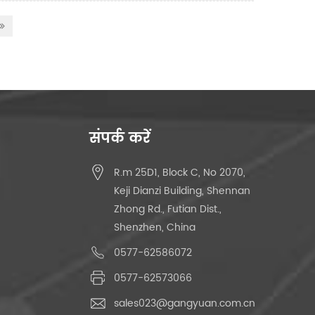
संपर्क करें
R.m 25D1, Block C, No 2070,
Keji Dianzi Building, Shennan
Zhong Rd., Futian Dist.,
Shenzhen, China
0577-62586072
0577-62573066
sales023@gangyuan.com.cn