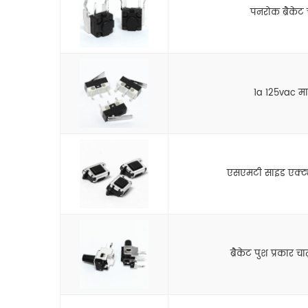
पनरोक ब्रैकेट च
1a 125vac माइ
एसएमटी साइड एक्ट्यू
ब्रैकेट पुश प्रकार चात