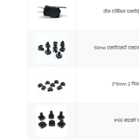
तीन टर्मिनल एसपीडी
50ma एसपीएसटी एसएमडी 
3*6mm 2 पिन चा
IP66 माइक्रो चा