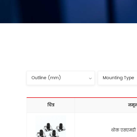
चित्र
नमून
थोक एसएमडी चा