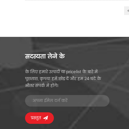
सदस्यता लेने के
के लिए हमारे उत्पादों या pricelist के बारे में
पूछताछ, कृपया हमें छोड़ दें और हम 24 घंटे के
भीतर संपर्क में होंगे।