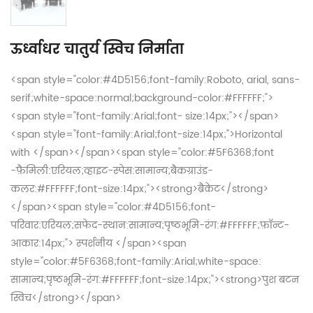
ऊर्ध्वाधर चातुर्य स्विच निर्माता
<span style="color:#4D5156;font-family:Roboto, arial, sans-
serif;white-space:normal;background-color:#FFFFFF;">
<span style="font-family:Arial;font- size:14px;"></span>
<span style="font-family:Arial;font-size:14px;">Horizontal
with </span></span><span style="color:#5F6368;font
-फ़ैमिली:एरियल;व्हाइट-स्पेस:सामान्य;बैकग्राउंड-
कलर:#FFFFFF;font-size:14px;"><strong>ब्रैकेट</strong>
</span><span style="color:#4D5156;font-
परिवार:एरियल;सफेद-स्थान:सामान्य;पृष्ठभूमि-रंग:#FFFFFF;फ़ॉन्ट-
आकार:14px;"> स्पर्शनीय </span><span
style="color:#5F6368;font-family:Arial;white-space:
सामान्य;पृष्ठभूमि-रंग:#FFFFFF;font-size:14px;"><strong>पुश बटन
स्विच</strong></span>