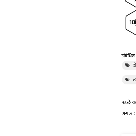
संबंधित 
द
ल
पहले क
अगला: