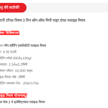
्तु की बारीकी
क्टरी टॉगल स्विच 3 पिन ऑन ऑफ मिनी राइट एंगल स्लाइड स्विच
िष्ट विशिष्टताएँ
कार:
नॉन-शॉर्टिंग एसपीडीटी स्लाइड स्विच
िंग: 0.3ए 50वी
ेटिंग फोर्स:300Â±100gf
ण यात्रा: 2.5Â±0.2मिमी
ेशन जीवन: 10,000 चक्र
ाइड स्विच नॉब: 3मिमी
ेटिंग तापमान रेंज: -20âï½70â
ाइड स्विच योजनाबद्ध
गल पोल 2 वे इलेक्ट्रिकल स्लाइड स्विच