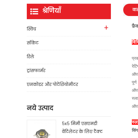
श्रेणियाँ
वास
फ़ै
स्विच
सॉकेट
विश
रिले
प्र
रेट
ट्रांसफार्मर
ऑपर
पूर्
एनकोडर और पोटेंशियोमीटर
ऑपर
स्ल
नये उत्पाद
ऑपर
स्ल
5x5 मिमी एसएमडी
सिं
वेंटिलेटर के लिए टैक्ट