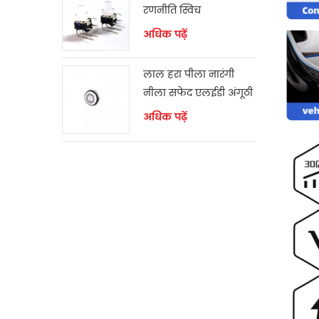
रणनीति स्विच
अधिक पढ़ें
लाल हरा पीला नारंगी
नीला सफेद एलईडी अंगूठी
क्षणिक स्विच
अधिक पढ़ें