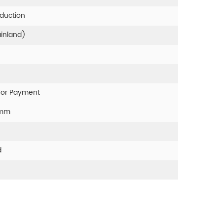
oduction
ainland)
For Payment
0mm
d