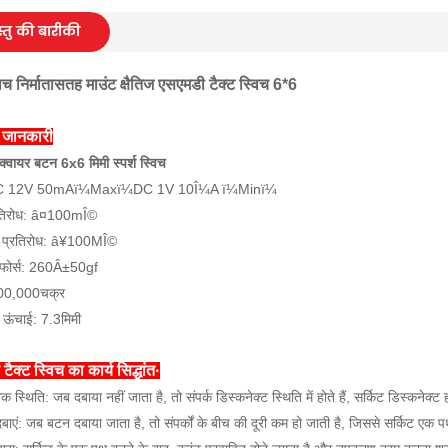
्तु की बारीकी
विच निर्मातासतह माउंट क्षैतिज एसएमडी टैक्ट स्विच 6*6
ी जानकारी
्क्वायर बटन 6x6 मिमी स्पर्श स्विच
: DC 12V 50mAï¼Maxï¼DC 1V 10Î¼A ï¼Minï¼
्रतिरोध: â¤100mÎ©
न प्रतिरोध: â¥100MÎ©
 फोर्स: 260Â±50gf
00,000चक्र
 ऊंचाई: 7.3मिमी
टैक्ट स्विच का कार्य सिद्धांत·
भिक स्थिति: जब दबाया नहीं जाता है, तो संपर्क डिस्कनेक्ट स्थिति में होते हैं, सर्किट डिस्कने
ाएं: जब बटन दबाया जाता है, तो संपर्कों के बीच की दूरी कम हो जाती है, जिससे सर्किट एक 