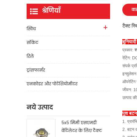
श्रेणियाँ
वास
टैक्ट स्
स्विच
सॉकेट
बुनियाद
प्रकार:
स
रिले
रेटिंग
संपर्क प
ट्रांसफार्मर
इन्सुलेश
ऑपरेटिंग
एनकोडर और पोटेंशियोमीटर
जीवन: 1
उत्पाद की
नये उत्पाद
पुश बटन 
1. प्रारं
5x5 मिमी एसएमडी
2. बटन दब
वेंटिलेटर के लिए टैक्ट