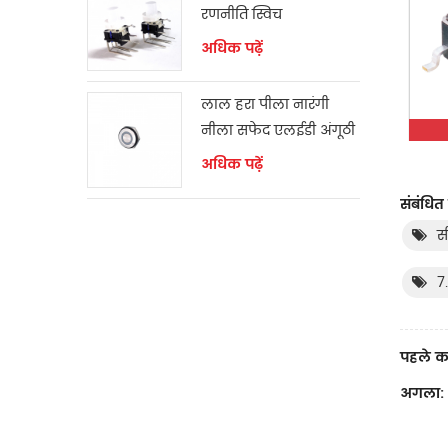
रणनीति स्विच
अधिक पढ़ें
लाल हरा पीला नारंगी
नीला सफेद एलईडी अंगूठी
क्षणिक स्विच
अधिक पढ़ें
संबंधित 
सी
7.
पहले क
अगला: