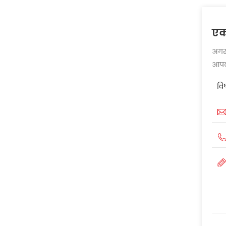
एक 
अगर 
आपको
वि