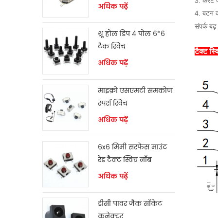
3. करंट 
स्विच
अधिक पढ़ें
4. बटन को
संपर्क बढ
थ्रू होल डिप 4 पोल 6*6
टैक स्विच
टैक्ट स
अधिक पढ़ें
माइक्रो एसएमटी समकोण
स्पर्श स्विच
अधिक पढ़ें
6x6 मिमी सरफेस माउंट
रेड टैक्ट स्विच नॉब
अधिक पढ़ें
डीसी पावर जैक सॉकेट
कनेक्टर