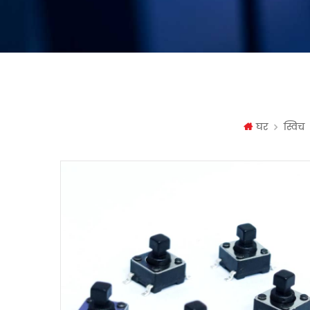
घर
स्विच