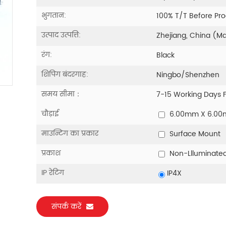
भुगतान:
100% T/T Before Pr
उत्पाद उत्पत्ति:
Zhejiang, China (M
रंग:
Black
शिपिंग बंदरगाह:
Ningbo/Shenzhen
समय सीमा：
7-15 Working Days 
चौड़ाई
6.00mm X 6.0
माउन्टिंग का प्रकार
Surface Mount
प्रकाश
Non-Llluminate
IP रेटिंग
IP4X
संपर्क करें