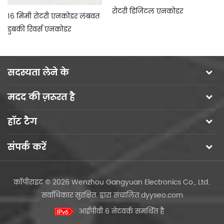
रोटरी डिजिटल एनकोडर
क्
16 मिमी रोटरी एनकोडर लंबवत
रो
डुबकी रिवर्स एनकोडर
सदस्यता लेने के
मदद की ज़रूरत है
हॉट टैग
संपर्क करें
कॉपीराइट © 2026 Wenzhou Gangyuan Electronics Co., Ltd..
सर्वाधिकार सुरक्षित.
द्वारा संचालित:
dyyseo.com
आईपीवी 6 नेटवर्क समर्थित है