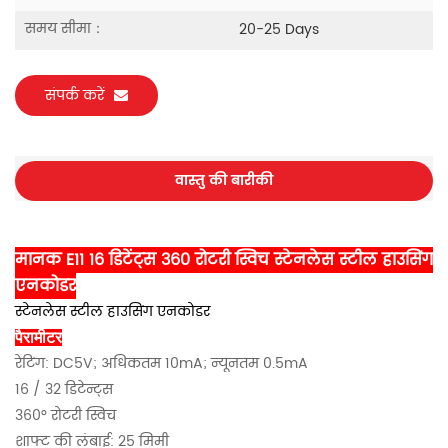
समय सीमा：
20-25 Days
संपर्क करें
वास्तु की बारीकी
मानक E11 16 डिटेंट्स 360 रोटरी स्विच स्टेनलेस स्टील हाउसिंग
एनकोडर
स्टेनलेस स्टील हाउसिंग एनकोडर
पैरामीटर
रेटिंग: DC5V; अधिकतम 10mA; न्यूनतम 0.5mA
16 / 32 डिटेन्ट्स
360° रोटरी स्विच
शाफ्ट की लंबाई: 25 मिमी